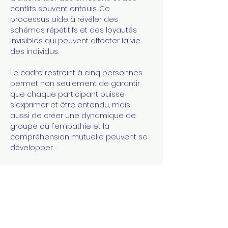
conflits souvent enfouis. Ce 
processus aide à révéler des 
schémas répétitifs et des loyautés 
invisibles qui peuvent affecter la vie 
des individus.
Le cadre restreint à cinq personnes 
permet non seulement de garantir 
que chaque participant puisse 
s'exprimer et être entendu, mais 
aussi de créer une dynamique de 
groupe où l'empathie et la 
compréhension mutuelle peuvent se 
développer. 
Au cours de ces séances, les 
participants peuvent également 
bénéficier des perspectives…
Afficher plus