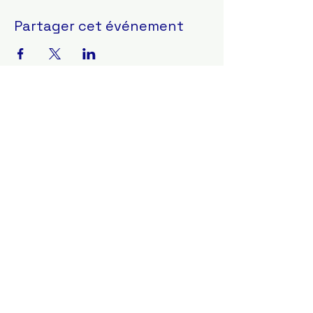
Partager cet événement
CONTAC
T
benedicte.lautiers@gmail.com
06 95 00 45 86
RESTEZ INFORMÉ
S'abonner