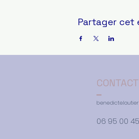
Partager cet
CONTACT
benedicte.lauti
06 95 00 45