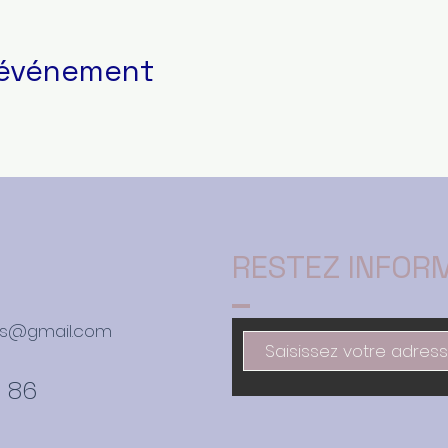
 événement
RESTEZ INFOR
ers@gmail.com
 86