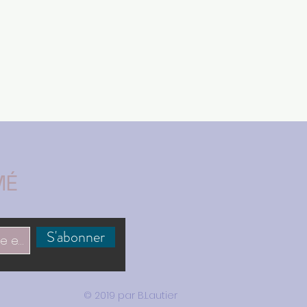
MÉ
S'abonner
© 2019 par B.Lautier