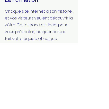
Chaque site internet a son histoire,
et vos visiteurs veulent découvrir la
vôtre. Cet espace est idéal pour
vous présenter, indiquer ce que
fait votre équipe et ce que
propose votre site. Double-cliquez
sur la zone de texte pour modifier
votre contenu et ajoutez les
informations importantes à
partager avec vos visiteurs.
Si vous êtes une entreprise,
racontez comment vous avez
commencé et parlez de votre
parcours professionnel. Présentez