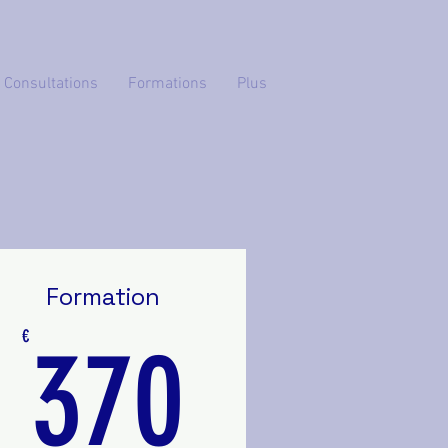
Consultations
Formations
Plus
Formation
0€
370€
€
370