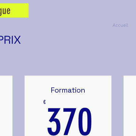
gue
Accueil
PRIX
Formation
125€
37
€
370