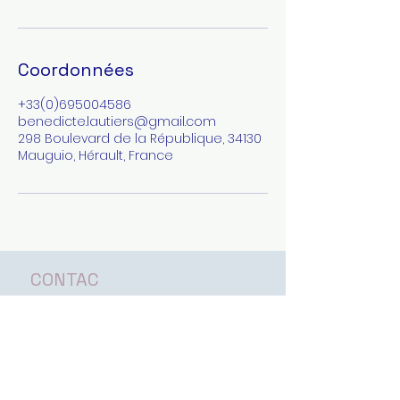
Coordonnées
+33(0)695004586
benedicte.lautiers@gmail.com
298 Boulevard de la République, 34130
Mauguio, Hérault, France
CONTAC
T
benedicte.lautiers@gmail.com
06 95 00 45 86