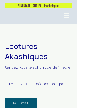
BENEDICTE LAUTIER - Psychologue
Lectures
Akashiques
Rendez-vous téléphonique de 1 heure.
70
euros
1 h
1
70 €
séance en ligne
Reserver